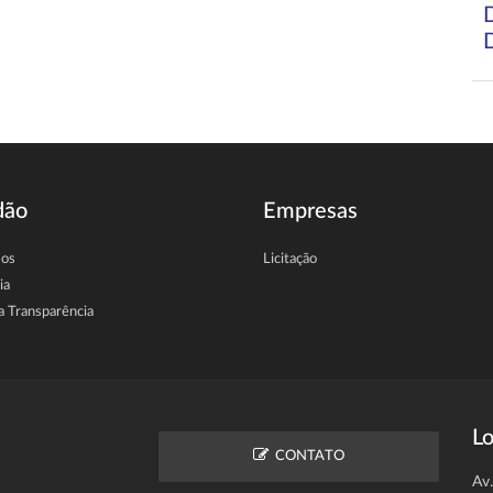
dão
Empresas
sos
Licitação
ia
a Transparência
Lo
CONTATO
Av