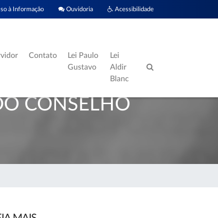
o à Informação
Ouvidoria
Acessibilidade
rvidor
Contato
Lei Paulo
Lei
Gustavo
Aldir
Blanc
 DO CONSELHO