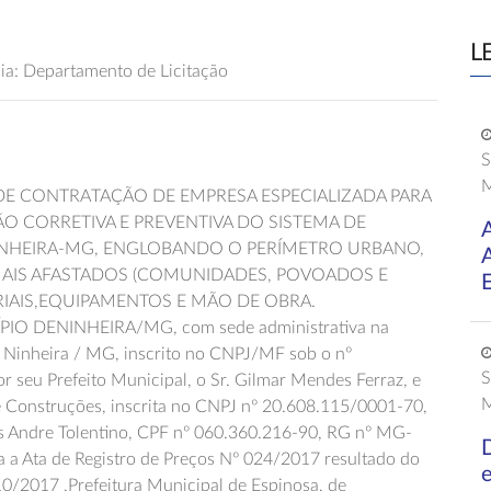
L
ia: Departamento de Licitação
S
M
DE CONTRATAÇÃO DE EMPRESA ESPECIALIZADA PARA
O CORRETIVA E PREVENTIVA DO SISTEMA DE
NINHEIRA-MG, ENGLOBANDO O PERÍMETRO URBANO,
AIS AFASTADOS (COMUNIDADES, POVOADOS E
E
IAIS,EQUIPAMENTOS E MÃO DE OBRA.
ICÍPIO DENINHEIRA/MG, com sede administrativa na
 Ninheira / MG, inscrito no CNPJ/MF sob o nº
S
 seu Prefeito Municipal, o Sr. Gilmar Mendes Ferraz, e
M
e Construções, inscrita no CNPJ nº 20.608.115/0001-70,
los Andre Tolentino, CPF nº 060.360.216-90, RG nº MG-
D
 a Ata de Registro de Preços Nº 024/2017 resultado do
10/2017 ,Prefeitura Municipal de Espinosa, de