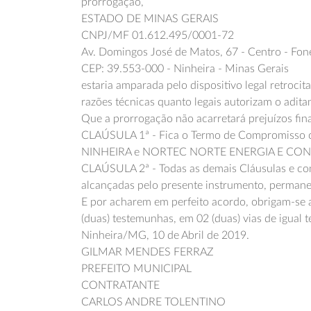
prorrogação,
ESTADO DE MINAS GERAIS
CNPJ/MF 01.612.495/0001-72
Av. Domingos José de Matos, 67 - Centro - Fo
CEP: 39.553-000 - Ninheira - Minas Gerais
estaria amparada pelo dispositivo legal retroci
razões técnicas quanto legais autorizam o adita
Que a prorrogação não acarretará prejuízos fina
CLAÚSULA 1ª - Fica o Termo de Compromisso 
NINHEIRA e NORTEC NORTE ENERGIA E CONS
CLAÚSULA 2ª - Todas as demais Cláusulas e cond
alcançadas pelo presente instrumento, perman
E por acharem em perfeito acordo, obrigam-se 
(duas) testemunhas, em 02 (duas) vias de igual t
Ninheira/MG, 10 de Abril de 2019.
GILMAR MENDES FERRAZ
PREFEITO MUNICIPAL
CONTRATANTE
CARLOS ANDRE TOLENTINO