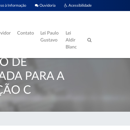
o à Informação
Ouvidoria
Acessibilidade
rvidor
Contato
Lei Paulo
Lei
Gustavo
Aldir
Blanc
SO DE
ADA PARA A
ÇÃO C