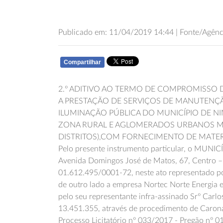
Publicado em: 11/04/2019 14:44 | Fonte/Agênc
Compartilhar
WHATSAPP
2.º ADITIVO AO TERMO DE COMPROMISSO 
A PRESTAÇÃO DE SERVIÇOS DE MANUTENÇÃ
ILUMINAÇÃO PÚBLICA DO MUNICÍPIO DE 
ZONA RURAL E AGLOMERADOS URBANOS M
DISTRITOS),COM FORNECIMENTO DE MATER
Pelo presente instrumento particular, o MUN
Avenida Domingos José de Matos, 67, Centro –
01.612.495/0001-72, neste ato representado por
de outro lado a empresa Nortec Norte Energia 
pelo seu representante infra-assinado Srº Car
13.451.355, através de procedimento de Carona
Processo Licitatório nº 033/2017 - Pregão nº 0