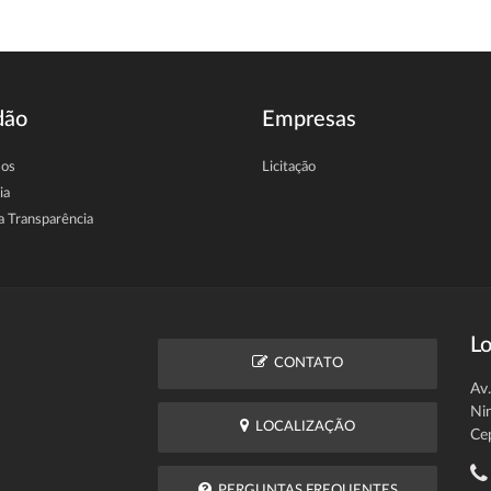
dão
Empresas
sos
Licitação
ia
a Transparência
Lo
CONTATO
Av
Ni
LOCALIZAÇÃO
Ce
PERGUNTAS FREQUENTES