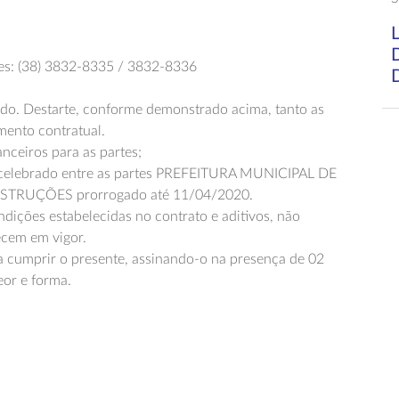
nes: (38) 3832-8335 / 3832-8336
tado. Destarte, conforme demonstrado acima, tanto as
mento contratual.
nceiros para as partes;
celebrado entre as partes PREFEITURA MUNICIPAL DE
TRUÇÕES prorrogado até 11/04/2020.
ições estabelecidas no contrato e aditivos, não
ecem em vigor.
a cumprir o presente, assinando-o na presença de 02
eor e forma.