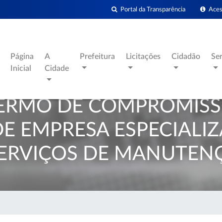
Portal da Transparência
Acess
Página
A
Prefeitura
Licitações
Cidadão
Se
Inicial
Cidade
 TERMO DE COMPROMIS
 EMPRESA ESPECIALIZ
SERVIÇOS DE MANUTEN