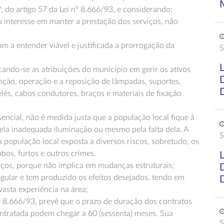
º, do artigo 57 da Lei nº 8.666/93, e considerando:
u interesse em manter a prestação dos serviços, não
am a entender viável e justificada a prorrogação da
S
acando-se as atribuições do município em gerir os ativos
ção, operação e a reposição de lâmpadas, suportes,
relés, cabos condutores, braços e materiais de fixação
sencial, não é medida justa que a população local fique à
la inadequada iluminação ou mesmo pela falta dela. A
S
 população local exposta a diversos riscos, sobretudo, os
bos, furtos e outros crimes.
iços, porque não implica em mudanças estruturais;
gular e tem produzido os efeitos desejados, tendo em
 vasta experiência na área;
 Lei 8.666/93, prevê que o prazo de duração dos contratos
ontratada podem chegar a 60 (sessenta) meses. Sua
S