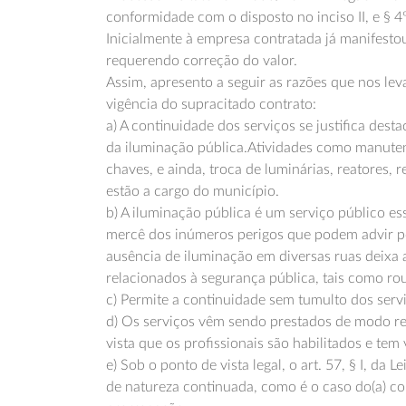
conformidade com o disposto no inciso II, e § 4
Inicialmente à empresa contratada já manifesto
requerendo correção do valor.
Assim, apresento a seguir as razões que nos lev
vigência do supracitado contrato:
a) A continuidade dos serviços se justifica dest
da iluminação pública.Atividades como manuten
chaves, e ainda, troca de luminárias, reatores, 
estão a cargo do município.
b) A iluminação pública é um serviço público es
mercê dos inúmeros perigos que podem advir pe
ausência de iluminação em diversas ruas deixa a
relacionados à segurança pública, tais como rou
c) Permite a continuidade sem tumulto dos serv
d) Os serviços vêm sendo prestados de modo re
vista que os profissionais são habilitados e tem
e) Sob o ponto de vista legal, o art. 57, § I, da
de natureza continuada, como é o caso do(a) c