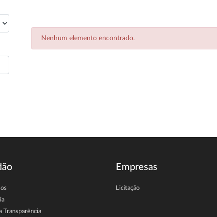
Nenhum elemento encontrado.
dão
Empresas
sos
Licitação
ia
a Transparência