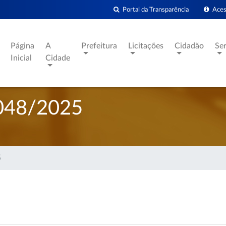
Portal da Transparência
Acess
Página
A
Prefeitura
Licitações
Cidadão
Se
Inicial
Cidade
048/2025
5