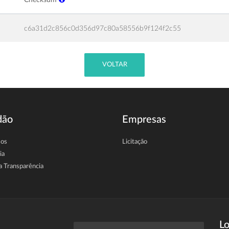
c6a31d2c856c0d356d97c80a58556b9f124f2c55
VOLTAR
dão
Empresas
sos
Licitação
ia
a Transparência
Lo