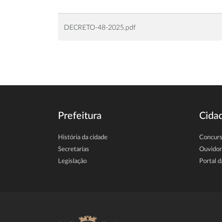
DECRETO-48-2025.pdf
Prefeitura
Cida
História da cidade
Concur
Secretarias
Ouvidor
Legislação
Portal d