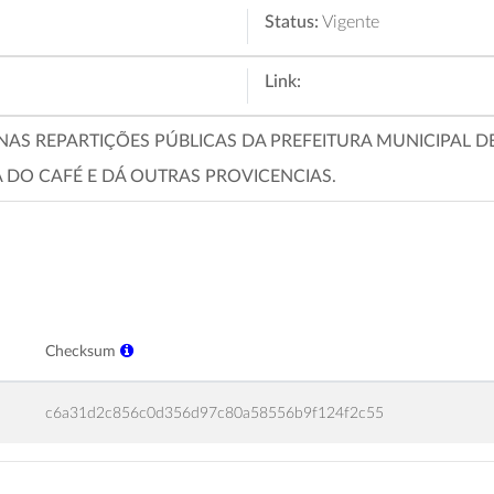
Status:
Vigente
Link:
AS REPARTIÇÕES PÚBLICAS DA PREFEITURA MUNICIPAL DE
 DO CAFÉ E DÁ OUTRAS PROVICENCIAS.
Checksum
c6a31d2c856c0d356d97c80a58556b9f124f2c55