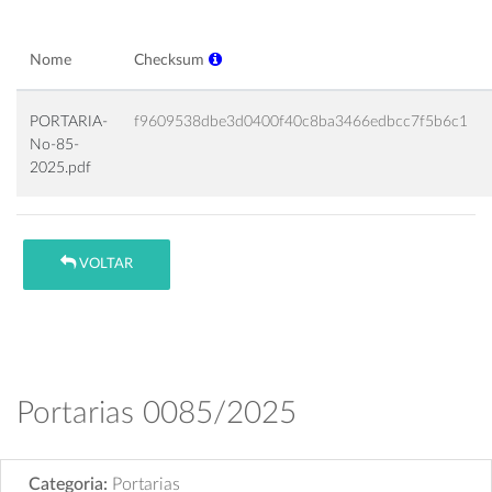
Nome
Checksum
PORTARIA-
f9609538dbe3d0400f40c8ba3466edbcc7f5b6c1
No-85-
2025.pdf
VOLTAR
Portarias 0085/2025
Categoria:
Portarias