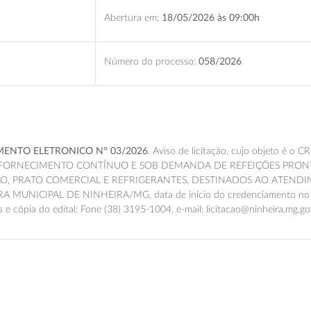
Abertura em:
18/05/2026 às 09:00h
Número do processo:
058/2026
AMENTO ELETRONICO N° 03/2026
. Aviso de licitação, cujo objeto é o
CR
A FORNECIMENTO CONTÍNUO E SOB DEMANDA DE REFEIÇÕES PRON
ILO, PRATO COMERCIAL E REFRIGERANTES, DESTINADOS AO ATEND
URA MUNICIPAL DE NINHEIRA/MG
, data de início do credenciamento n
 cópia do edital: Fone (38) 3195-1004, e-mail
: licitacao@ninheira.mg.g