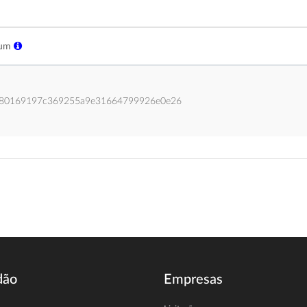
sum
80169197c369255a9e31664799926e0e26
dão
Empresas