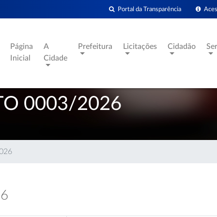
Portal da Transparência
Acess
Página
A
Prefeitura
Licitações
Cidadão
Se
Inicial
Cidade
O 0003/2026
2026
26