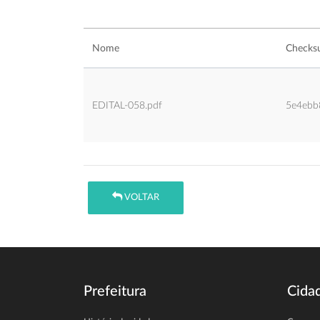
Nome
Check
EDITAL-058.pdf
5e4ebb
VOLTAR
Prefeitura
Cida