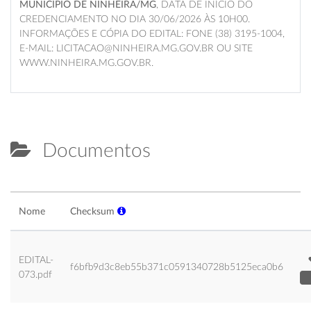
MUNICÍPIO DE NINHEIRA/MG
, DATA DE INÍCIO DO
CREDENCIAMENTO NO DIA 30/06/2026 ÀS 10H00.
INFORMAÇÕES E CÓPIA DO EDITAL: FONE (38) 3195-1004,
E-MAIL
: LICITACAO@NINHEIRA.MG.GOV.BR OU SITE
WWW.NINHEIRA.MG.GOV.BR.
Documentos
Nome
Checksum
EDITAL-
f6bfb9d3c8eb55b371c0591340728b5125eca0b6
073.pdf