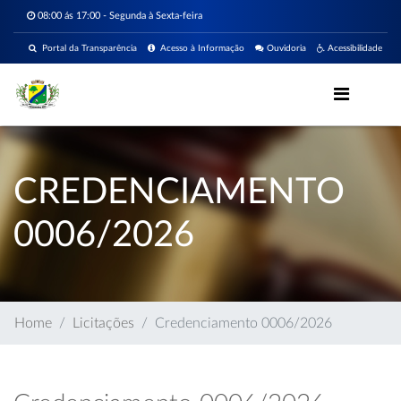
08:00 ás 17:00 - Segunda à Sexta-feira
Portal da Transparência
Acesso à Informação
Ouvidoria
Acessibilidade
CREDENCIAMENTO
0006/2026
Home
Licitações
Credenciamento 0006/2026