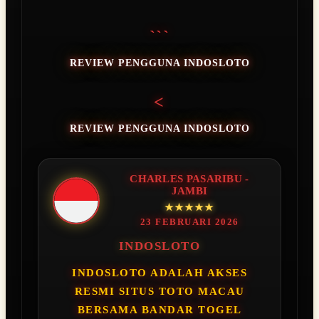
```
REVIEW PENGGUNA INDOSLOTO
<
REVIEW PENGGUNA INDOSLOTO
CHARLES PASARIBU -
JAMBI
★★★★★
23 FEBRUARI 2026
INDOSLOTO
INDOSLOTO ADALAH AKSES
RESMI SITUS TOTO MACAU
BERSAMA BANDAR TOGEL