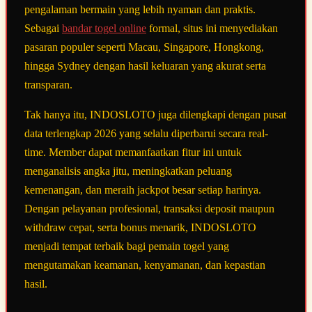
pengalaman bermain yang lebih nyaman dan praktis.
Sebagai
bandar togel online
formal, situs ini menyediakan
pasaran populer seperti Macau, Singapore, Hongkong,
hingga Sydney dengan hasil keluaran yang akurat serta
transparan.
Tak hanya itu, INDOSLOTO juga dilengkapi dengan pusat
data terlengkap 2026 yang selalu diperbarui secara real-
time. Member dapat memanfaatkan fitur ini untuk
menganalisis angka jitu, meningkatkan peluang
kemenangan, dan meraih jackpot besar setiap harinya.
Dengan pelayanan profesional, transaksi deposit maupun
withdraw cepat, serta bonus menarik, INDOSLOTO
menjadi tempat terbaik bagi pemain togel yang
mengutamakan keamanan, kenyamanan, dan kepastian
hasil.