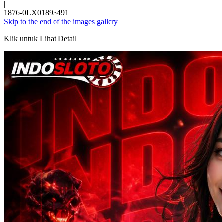
|
1876-0LX01893491
Skip to the end of the images gallery
Klik untuk Lihat Detail