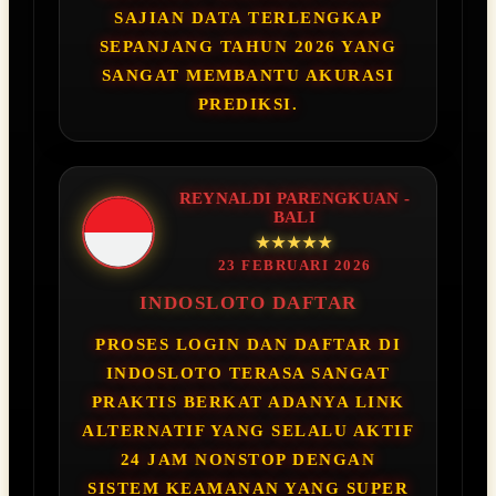
SAJIAN DATA TERLENGKAP
SEPANJANG TAHUN 2026 YANG
SANGAT MEMBANTU AKURASI
PREDIKSI.
REYNALDI PARENGKUAN -
BALI
★★★★★
23 FEBRUARI 2026
INDOSLOTO DAFTAR
PROSES LOGIN DAN DAFTAR DI
INDOSLOTO TERASA SANGAT
PRAKTIS BERKAT ADANYA LINK
ALTERNATIF YANG SELALU AKTIF
24 JAM NONSTOP DENGAN
SISTEM KEAMANAN YANG SUPER