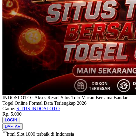
INDOSLOTO : Akses Resmi Situs Toto Macau Bersama Bandar
Togel Online Formal Data Terlengkap 2026
Game:
SITUS INDOSLOTO
Rp. 5.000
LOGIN
DAFTAR
```html
Slot 1000 terbaik di Indonesia