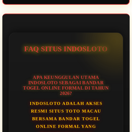
FAQ SITUS INDOSLOTO
APA KEUNGGULAN UTAMA
INDOSLOTO SEBAGAI BANDAR
TOGEL ONLINE FORMAL DI TAHUN
2026?
INDOSLOTO ADALAH AKSES
RESMI SITUS TOTO MACAU
BERSAMA BANDAR TOGEL
ONLINE FORMAL YANG