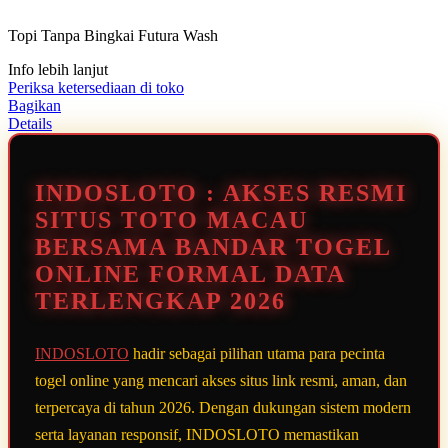
dari
5
Topi Tanpa Bingkai Futura Wash
bintang,
nilai
Info lebih lanjut
rating
rata-
Periksa ketersediaan di toko
rata.
Bagikan
Read
Details
13
Reviews.
Tautan
halaman
INDOSLOTO : AKSES RESMI
yang
sama.
SITUS TOTO MACAU
BERSAMA BANDAR TOGEL
ONLINE FORMAL DATA
TERLENGKAP 2026
INDOSLOTO
hadir sebagai pilihan utama para pecinta
togel online yang mencari akses situs link resmi, aman, dan
terpercaya di tahun 2026. Dengan dukungan sistem modern
serta layanan responsif, INDOSLOTO memastikan