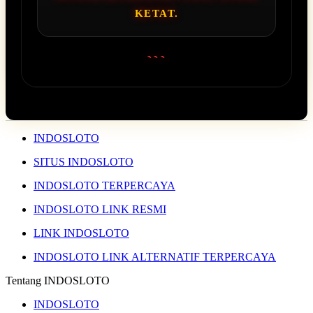
KETAT.
```
INDOSLOTO
SITUS INDOSLOTO
INDOSLOTO TERPERCAYA
INDOSLOTO LINK RESMI
LINK INDOSLOTO
INDOSLOTO LINK ALTERNATIF TERPERCAYA
Tentang INDOSLOTO
INDOSLOTO