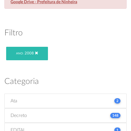
Google Drive - Prefeitura de Ninheira
Filtro
2008
ANO:
Categoria
Ata
2
Decreto
148
EDITAL
1