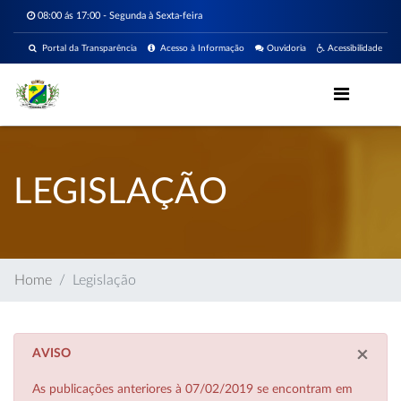
08:00 ás 17:00 - Segunda à Sexta-feira
Portal da Transparência
Acesso à Informação
Ouvidoria
Acessibilidade
LEGISLAÇÃO
Home
Legislação
×
AVISO
As publicações anteriores à 07/02/2019 se encontram em