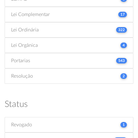
Lei Complementar
17
Lei Ordinária
322
Lei Orgânica
4
Portarias
543
Resolução
2
Status
Revogado
1