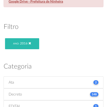
Google Drive - Prefeitura de Ninheira
Filtro
2016
ANO:
Categoria
Ata
2
Decreto
148
EDITAL
1