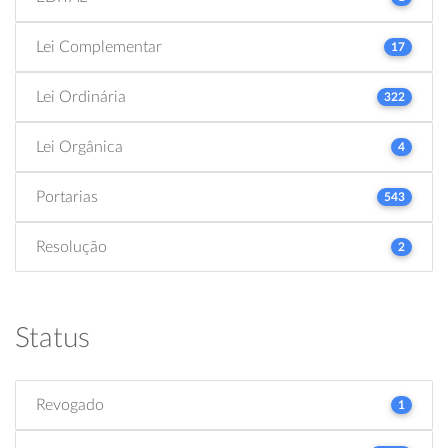
Lei Complementar
17
Lei Ordinária
322
Lei Orgânica
4
Portarias
543
Resolução
2
Status
Revogado
1