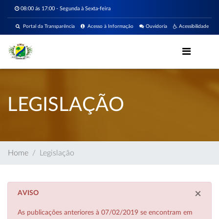
08:00 ás 17:00 - Segunda à Sexta-feira
Portal da Transparência
Acesso à Informação
Ouvidoria
Acessibilidade
LEGISLAÇÃO
Home
Legislação
×
AVISO
As publicações anteriores à 07/02/2019 se encontram em