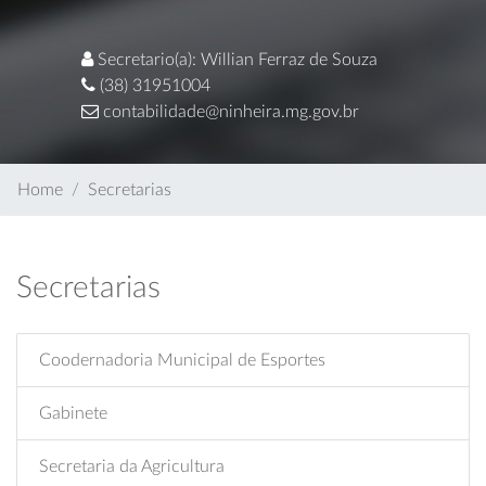
Secretario(a): Willian Ferraz de Souza
(38) 31951004
contabilidade@ninheira.mg.gov.br
Home
Secretarias
Secretarias
Coodernadoria Municipal de Esportes
Gabinete
Secretaria da Agricultura