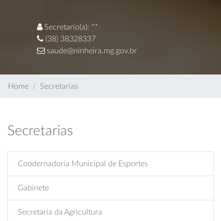
Secretario(a): **
(38) 38328337
saude@ninheira.mg.gov.br
Home
Secretarias
Secretarias
Coodernadoria Municipal de Esportes
Gabinete
Secretaria da Agricultura