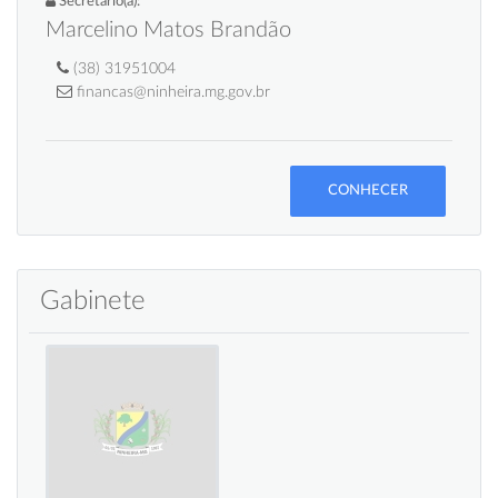
Secretario(a):
Marcelino Matos Brandão
(38) 31951004
financas@ninheira.mg.gov.br
CONHECER
Gabinete