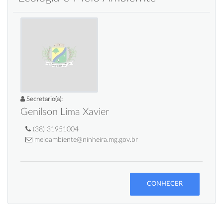
Secretario(a):
Genilson Lima Xavier
(38) 31951004
meioambiente@ninheira.mg.gov.br
CONHECER