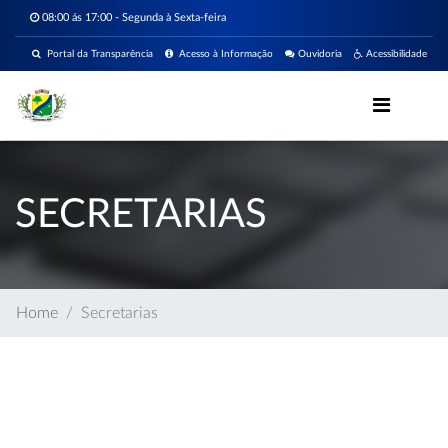
08:00 ás 17:00 - Segunda à Sexta-feira
Portal da Transparência
Acesso à Informação
Ouvidoria
Acessibilidade
SECRETARIAS
Home
Secretarias