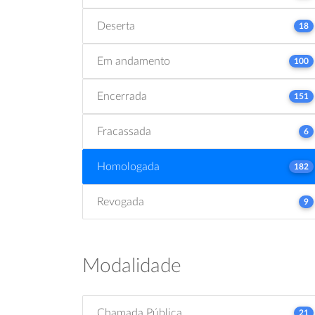
Deserta
18
Em andamento
100
Encerrada
151
Fracassada
6
Homologada
182
Revogada
9
Modalidade
Chamada Pública
21