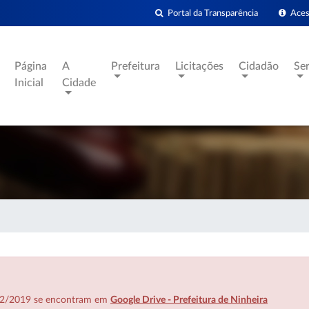
Portal da Transparência
Acess
Página
A
Prefeitura
Licitações
Cidadão
Se
Inicial
Cidade
7/02/2019 se encontram em
Google Drive - Prefeitura de Ninheira