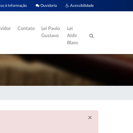
o à Informação
Ouvidoria
Acessibilidade
rvidor
Contato
Lei Paulo
Lei
Gustavo
Aldir
Blanc
×