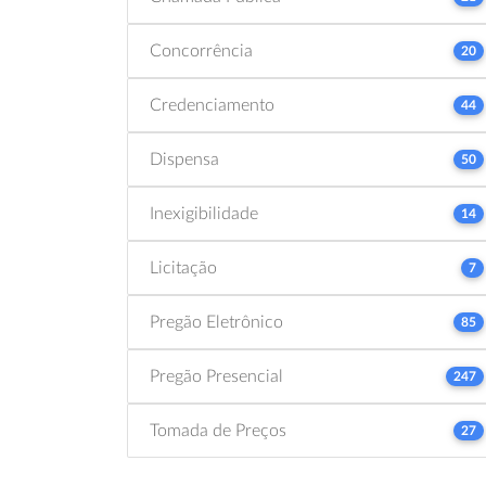
Concorrência
20
Credenciamento
44
Dispensa
50
Inexigibilidade
14
Licitação
7
Pregão Eletrônico
85
Pregão Presencial
247
Tomada de Preços
27