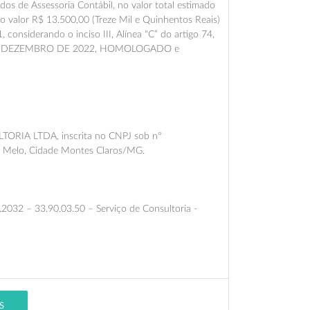
dos de Assessoria Contábil, no valor total estimado
no valor R$ 13.500,00 (Treze Mil e Quinhentos Reais)
 considerando o inciso III, Alínea “C” do artigo 74,
9 DE DEZEMBRO DE 2022, HOMOLOGADO e
RIA LTDA, inscrita no CNPJ sob nº
ro Melo, Cidade Montes Claros/MG.
2032 – 33.90.03.50 – Serviço de Consultoria -
S