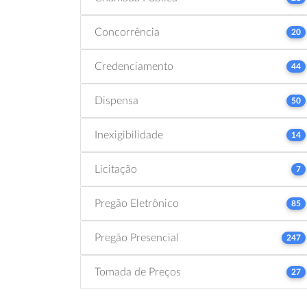
Concorrência
20
Credenciamento
44
Dispensa
50
Inexigibilidade
14
Licitação
7
Pregão Eletrônico
85
Pregão Presencial
247
Tomada de Preços
27