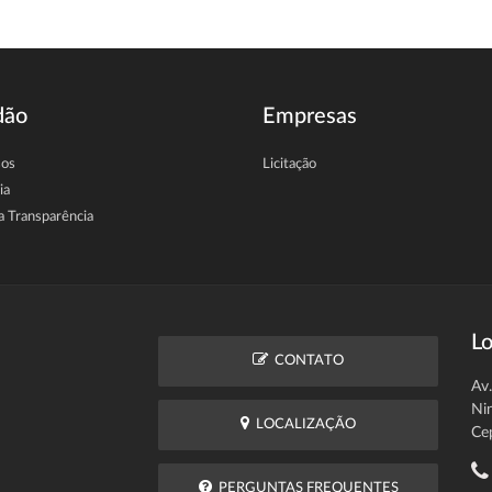
dão
Empresas
sos
Licitação
ia
a Transparência
Lo
CONTATO
Av
Ni
LOCALIZAÇÃO
Ce
PERGUNTAS FREQUENTES