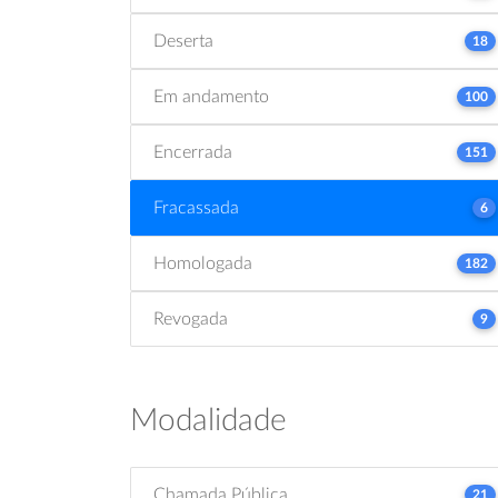
Deserta
18
Em andamento
100
Encerrada
151
Fracassada
6
Homologada
182
Revogada
9
Modalidade
Chamada Pública
21