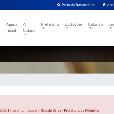
Portal da Transparência
Acess
Página
A
Prefeitura
Licitações
Cidadão
Se
Inicial
Cidade
7/02/2019 se encontram em
Google Drive - Prefeitura de Ninheira