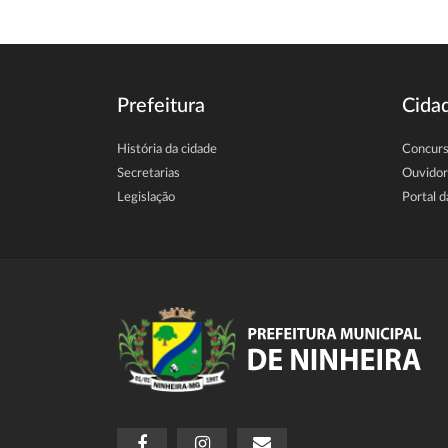
Prefeitura
Cida
História da cidade
Concur
Secretarias
Ouvidor
Legislação
Portal d