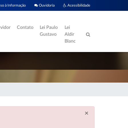
o à Informação
Ouvidoria
Acessibilidade
rvidor
Contato
Lei Paulo
Lei
Gustavo
Aldir
Blanc
×