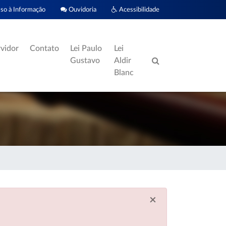
o à Informação
Ouvidoria
Acessibilidade
rvidor
Contato
Lei Paulo
Lei
Gustavo
Aldir
Blanc
×