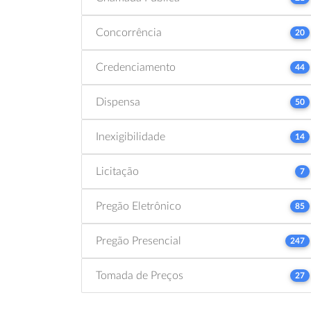
Concorrência
20
Credenciamento
44
Dispensa
50
Inexigibilidade
14
Licitação
7
Pregão Eletrônico
85
Pregão Presencial
247
Tomada de Preços
27