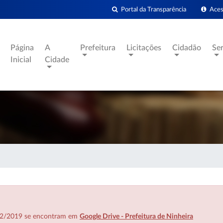
Portal da Transparência
Acess
Página
A
Prefeitura
Licitações
Cidadão
Se
Inicial
Cidade
7/02/2019 se encontram em
Google Drive - Prefeitura de Ninheira