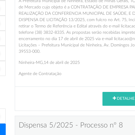
A Prefeitura Municipal de Ninheira, Estado de Minas Gerais, 
de Mercado cujo objeto é a CONTRATAÇÃO DE EMPRESA P
REALIZAÇÃO DA CONFERENCIA MUNICIPAL DE SAÚDE, E DE
DISPENSA DE LICITAÇÃO 13/2025, com fulcro no Art. 75, Incis
retirar o Termo de Referência e Edital através do e-mail licita
telefone (38) 3832-8335. As propostas serão recebidas imprete
encerramento no dia 17 de abril de 2025 via e-mail licitacao@
Licitações – Prefeitura Municipal de Ninheira, Av. Domingos J
39553-000.
Ninheira-MG,14 de abril de 2025
Agente de Contratação
DETALHE
Dispensa 5/2025 - Processo nº 8