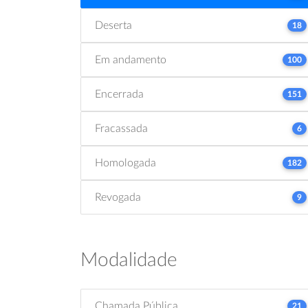
Deserta
18
Em andamento
100
Encerrada
151
Fracassada
6
Homologada
182
Revogada
9
Modalidade
Chamada Pública
21