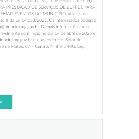
TORNA PÚBLICO a realização de Pesquisa de Preços
ARA PRESTAÇÃO DE SERVIÇOS DE BUFFET, PARA
MAIS EVENTOS DO MUNICÍPIO, através de
o II da Lei 14.133/2021. Os interessados poderão
cao@ninheira.mg.gov.br. Demais informações pelo
rivelmente com início no dia 14 de abril de 2025 e
ninheira.mg.gov.br ou no endereço: Setor de
osé de Matos, 67 – Centro, Ninheira-MG, Cep:
S